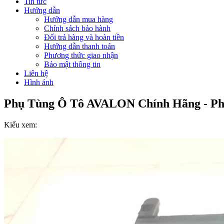
Tin tức
Hướng dẫn
Hướng dẫn mua hàng
Chính sách bảo hành
Đổi trả hàng và hoàn tiền
Hướng dẫn thanh toán
Phương thức giao nhận
Bảo mật thông tin
Liên hệ
Hình ảnh
Phụ Tùng Ô Tô AVALON Chính Hãng - Ph
Kiểu xem: