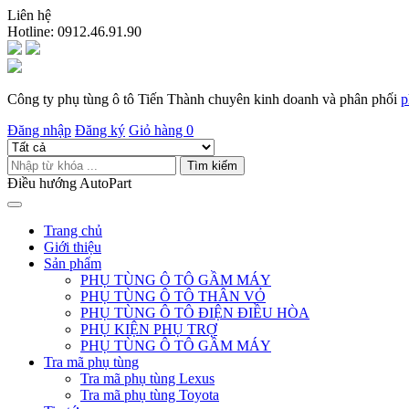
Liên hệ
Hotline:
0912.46.91.90
Công ty phụ tùng ô tô Tiến Thành chuyên kinh doanh và phân phối
p
Đăng nhập
Đăng ký
Giỏ hàng
0
Tìm kiếm
Điều hướng AutoPart
Trang chủ
Giới thiệu
Sản phẩm
PHỤ TÙNG Ô TÔ GẦM MÁY
PHỤ TÙNG Ô TÔ THÂN VỎ
PHỤ TÙNG Ô TÔ ĐIỆN ĐIỀU HÒA
PHỤ KIỆN PHỤ TRỢ
PHỤ TÙNG Ô TÔ GẦM MÁY
Tra mã phụ tùng
Tra mã phụ tùng Lexus
Tra mã phụ tùng Toyota