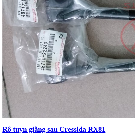
Rô tuyn giằng sau Cressida RX81