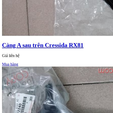
Càng A sau trên Cressida RX81
Giá liên hệ
Mua hàng