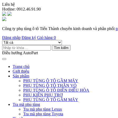
Liên hệ
Hotline:
0912.46.91.90
Công ty phụ tùng ô tô Tiến Thành chuyên kinh doanh và phân phối
p
Đăng nhập
Đăng ký
Giỏ hàng
0
Tìm kiếm
Điều hướng AutoPart
Trang chủ
Giới thiệu
Sản phẩm
PHỤ TÙNG Ô TÔ GẦM MÁY
PHỤ TÙNG Ô TÔ THÂN VỎ
PHỤ TÙNG Ô TÔ ĐIỆN ĐIỀU HÒA
PHỤ KIỆN PHỤ TRỢ
PHỤ TÙNG Ô TÔ GẦM MÁY
Tra mã phụ tùng
Tra mã phụ tùng Lexus
Tra mã phụ tùng Toyota