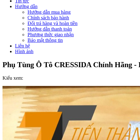
Tin tức
Hướng dẫn
Hướng dẫn mua hàng
Chính sách bảo hành
Đổi trả hàng và hoàn tiền
Hướng dẫn thanh toán
Phương thức giao nhận
Bảo mật thông tin
Liên hệ
Hình ảnh
Phụ Tùng Ô Tô CRESSIDA Chính Hãng - 
Kiểu xem: