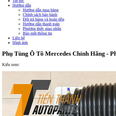
Tin tức
Hướng dẫn
Hướng dẫn mua hàng
Chính sách bảo hành
Đổi trả hàng và hoàn tiền
Hướng dẫn thanh toán
Phương thức giao nhận
Bảo mật thông tin
Liên hệ
Hình ảnh
Phụ Tùng Ô Tô Mercedes Chính Hãng - P
Kiểu xem: