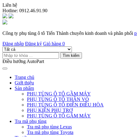
Liên hệ
Hotline:
0912.46.91.90
Công ty phụ tùng ô tô Tiến Thành chuyên kinh doanh và phân phối
p
Đăng nhập
Đăng ký
Giỏ hàng
0
Tìm kiếm
Điều hướng AutoPart
Trang chủ
Giới thiệu
Sản phẩm
PHỤ TÙNG Ô TÔ GẦM MÁY
PHỤ TÙNG Ô TÔ THÂN VỎ
PHỤ TÙNG Ô TÔ ĐIỆN ĐIỀU HÒA
PHỤ KIỆN PHỤ TRỢ
PHỤ TÙNG Ô TÔ GẦM MÁY
Tra mã phụ tùng
Tra mã phụ tùng Lexus
Tra mã phụ tùng Toyota