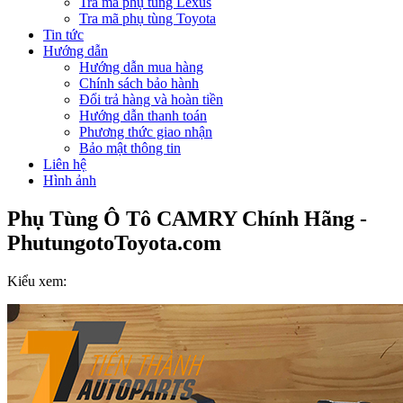
Tra mã phụ tùng Lexus
Tra mã phụ tùng Toyota
Tin tức
Hướng dẫn
Hướng dẫn mua hàng
Chính sách bảo hành
Đổi trả hàng và hoàn tiền
Hướng dẫn thanh toán
Phương thức giao nhận
Bảo mật thông tin
Liên hệ
Hình ảnh
Phụ Tùng Ô Tô CAMRY Chính Hãng -
PhutungotoToyota.com
Kiểu xem: