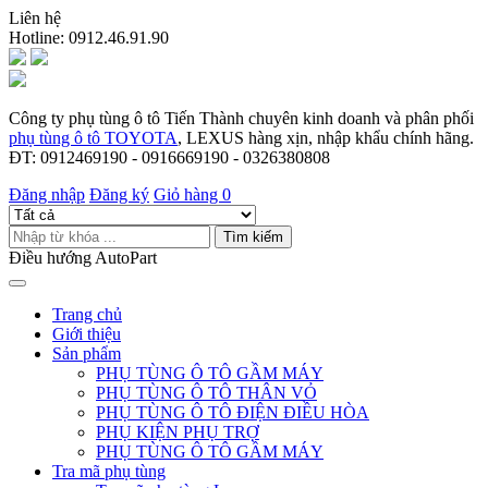
Liên hệ
Hotline:
0912.46.91.90
Công ty phụ tùng ô tô Tiến Thành chuyên kinh doanh và phân phối
phụ tùng ô tô TOYOTA
, LEXUS hàng xịn, nhập khẩu chính hãng.
ĐT: 0912469190 - 0916669190 - 0326380808
Đăng nhập
Đăng ký
Giỏ hàng
0
Tìm kiếm
Điều hướng AutoPart
Trang chủ
Giới thiệu
Sản phẩm
PHỤ TÙNG Ô TÔ GẦM MÁY
PHỤ TÙNG Ô TÔ THÂN VỎ
PHỤ TÙNG Ô TÔ ĐIỆN ĐIỀU HÒA
PHỤ KIỆN PHỤ TRỢ
PHỤ TÙNG Ô TÔ GẦM MÁY
Tra mã phụ tùng